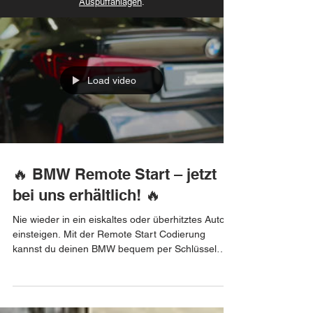
Auspuffanlagen
.
Load video
🔥 BMW Remote Start – jetzt
bei uns erhältlich! 🔥
Nie wieder in ein eiskaltes oder überhitztes Auto
einsteigen. Mit der Remote Start Codierung
kannst du deinen BMW bequem per Schlüssel
oder App (modellabhängig) vorheizen oder
vorkühlen. ✅ Originalgetreue Codierung ✅ Keine
zusätzliche Hardware erforderlich (je nach
Fahrzeug) ✅ Schnelle Durchführung ✅ Für viele