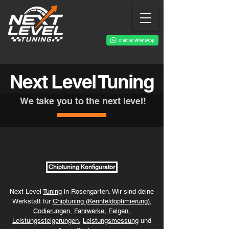
Next Level Tuning
We take you to the next level!
Chiptuning Konfigurator
Next Level
Tuning
in Rosengarten. Wir sind deine
Werkstatt für
Chiptuning (Kennfeldoptimierung)
,
Codierungen
,
Fahrwerke
,
Felgen
,
Leistungssteigerungen
,
Leistungsmessung
und