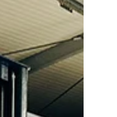
#4ergrancoupe #bmw430d #msport #bmwm
#softwareoptimierung #kennfeldoptimierung
#chiptuning #stage1 #vmaxoff #next_level_tuning