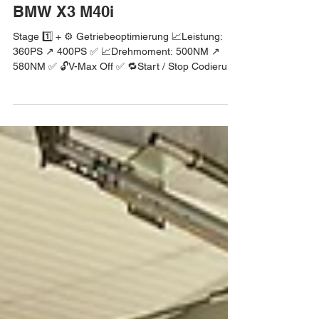
Next Level Optimierung 🚗➡️🏎
BMW X3 M40i
Stage 1️⃣ + ⚙️ Getriebeoptimierung 📈Leistung:
360PS ↗️ 400PS ✅ 📈Drehmoment: 500NM ↗️
580NM ✅ 🔓V-Max Off ✅ 🔁Start / Stop Codierung
✅ Interesse geweckt? Finde heraus welche
Leistung noch in deinem Auto steckt. Melde dich
bei uns! #bmw #bmwx3 #x3 #x3m40i #bmwg01
#bmwx3m40i #x3m #msport #bmwm
#softwareoptimierung #kennfeldoptimierung
#chiptuning #stage1 #vmaxoff #next_level_tuning
#hamburg