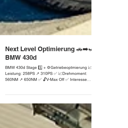
Next Level Optimierung 🚗➡️🏎
BMW 430d
BMW 430d Stage 1️⃣ + ⚙️Getriebeoptmierung 📈
Leistung: 258PS ↗️ 310PS ✅ 📈Drehmoment:
560NM ↗️ 650NM ✅ 🔓V-Max Off ✅ Interesse
geweckt? Finde heraus welche Leistung noch in
deinem Auto steckt. Melde dich bei uns! #bmw
#bmw4er #bmw4ergrancoupe #4er