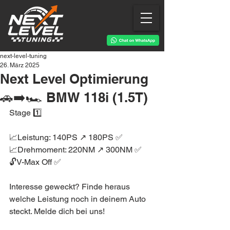
next-level-tuning
26. März 2025
Next Level Optimierung
🚗➡️🏎 BMW 118i (1.5T)
Stage 1️⃣
📈Leistung: 140PS ↗️ 180PS ✅
📈Drehmoment: 220NM ↗️ 300NM ✅
🔓V-Max Off ✅
Interesse geweckt? Finde heraus 
welche Leistung noch in deinem Auto 
steckt. Melde dich bei uns!