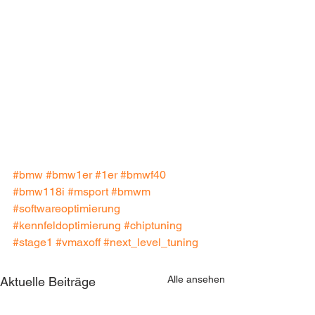
#bmw
#bmw1er
#1er
#bmwf40
#bmw118i
#msport
#bmwm
#softwareoptimierung
#kennfeldoptimierung
#chiptuning
#stage1
#vmaxoff
#next_level_tuning
Alle ansehen
Aktuelle Beiträge