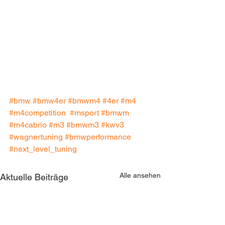
#bmw
#bmw4er
#bmwm4
#4er
#m4
#m4competition
#msport
#bmwm
#m4cabrio
#m3
#bmwm3
#kwv3
#wagnertuning
#bmwperformance
#next_level_tuning
Alle ansehen
Aktuelle Beiträge