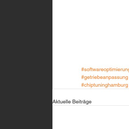
#softwareoptimierun
#getriebeanpassung
#chiptuninghamburg
Aktuelle Beiträge