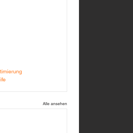
timierung
ife
Alle ansehen