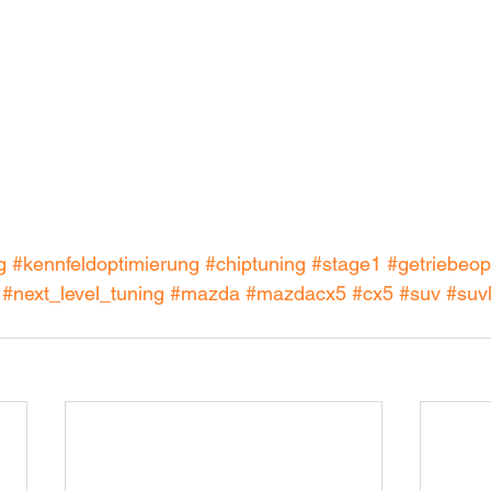
g
#kennfeldoptimierung
#chiptuning
#stage1
#getriebeop
#next_level_tuning
#mazda
#mazdacx5
#cx5
#suv
#suvl