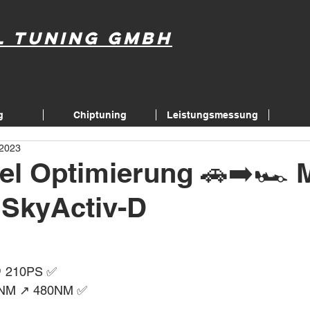
l Tuning GmbH
g
Chiptuning
Leistungsmessung
 2023
el Optimierung 🚗➡️🏎 
 SkyActiv-D
↗️ 210PS ✅
NM ↗️ 480NM ✅