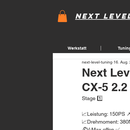
Next Leve
Werkstatt
Tunin
next-level-tuning
16. Aug.
Next Lev
CX-5 2.2
Stage 1️⃣ 
📈Leistung: 150PS 
📈Drehmoment: 380
🔓V-Max offen ✅ 