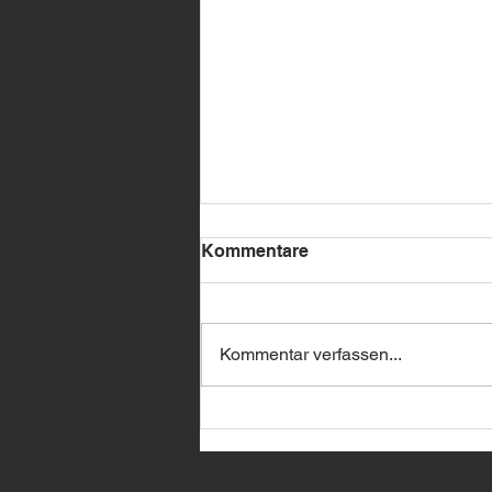
Kommentare
Kommentar verfassen...
🔥 BMW Remote Start –
jetzt bei uns erhältlich! 🔥