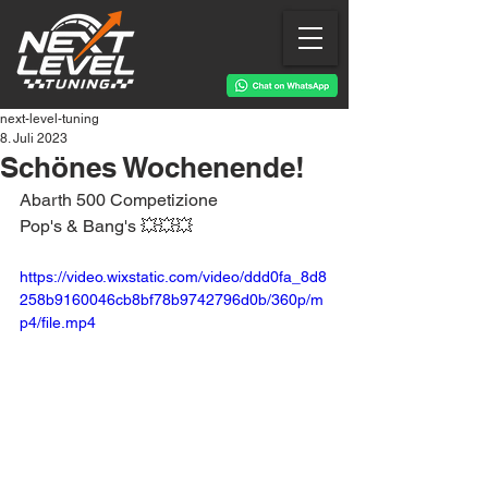
next-level-tuning
8. Juli 2023
Schönes Wochenende!
Abarth 500 Competizione
Pop's & Bang's 💥💥💥
https://video.wixstatic.com/video/ddd0fa_8d8
258b9160046cb8bf78b9742796d0b/360p/m
p4/file.mp4